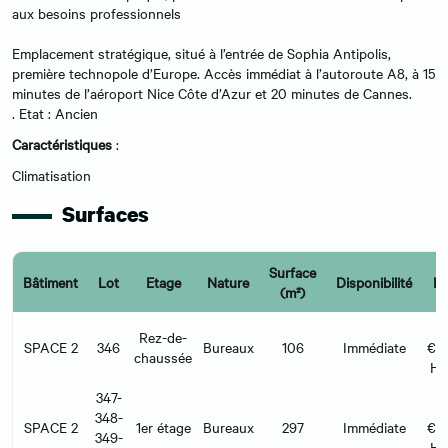
aux besoins professionnels
Emplacement stratégique, situé à l’entrée de Sophia Antipolis,
première technopole d’Europe. Accès immédiat à l’autoroute A8, à 15
minutes de l’aéroport Nice Côte d’Azur et 20 minutes de Cannes.
. Etat : Ancien
Caractéristiques
:
Climatisation
Surfaces
Surface
Bâtiment
Lot
Etage
Nature
Disponibilité
Lo
(m²)
1
Rez-de-
SPACE 2
346
Bureaux
106
Immédiate
€/m
chaussée
HT
347-
1
348-
SPACE 2
1er étage
Bureaux
297
Immédiate
€/m
349-
HT