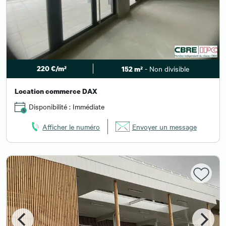
220 €/m²
- Non divisible
152 m²
Location commerce DAX
Disponibilité : Immédiate
Afficher le numéro
Envoyer un message