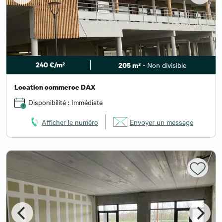
240 €/m²
- Non divisible
205 m²
Location commerce DAX
Disponibilité : Immédiate
Afficher le numéro
Envoyer un message