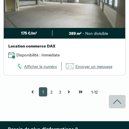
175 €/m²
- Non divisible
389 m²
Location commerce DAX
Disponibilité : Immédiate
Afficher le numéro
Envoyer un message
1
2
3
1-12
Besoin de plus d'informations ?