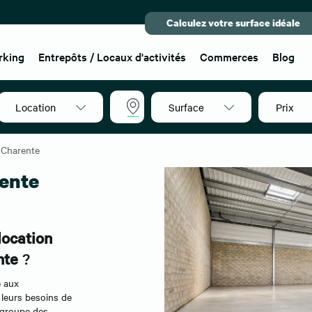
Calculez votre surface idéale
rking
Entrepôts / Locaux d'activités
Commerces
Blog
Location
Surface
Prix
Charente
Charente
rente
location
nte
?
e aux
 leurs besoins de
regroupe des