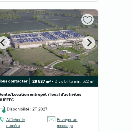
ous contacter
- Divisibilité min. 522 m²
29 587 m²
Vente/Location entrepôt / local d'activités
RUFFEC
Disponibilité : 2T 2027
Afficher le
Envoyer un
numéro
message