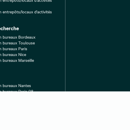
s
n entrepôts/locaux d'activités
echerche
n bureaux Bordeaux
n bureaux Toulouse
n bureaux Paris
n bureaux Nice
n bureaux Marseille
n bureaux Nantes
n bureaux Paris 08
n bureaux Paris 12
n bureaux Montpellier
n bureaux Paris 16