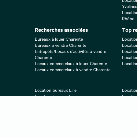
Yveline
Locatio
Rhône
Recherches associées
Top r
Bureaux à louer Charente
Locatio
Bureaux à vendre Charente
Locatio
Entrepôts/Locaux d'activités à vendre
Locatio
Charente
Locatio
Locaux commerciaux à louer Charente
Locatio
Locaux commerciaux à vendre Charente
Location bureaux Lille
Locatio
Location bureaux Lyon
Locatio
Location bureaux Paris 17
Locatio
Location bureaux Strasbourg
Locatio
Location bureaux Aix-en-Provence
Locatio