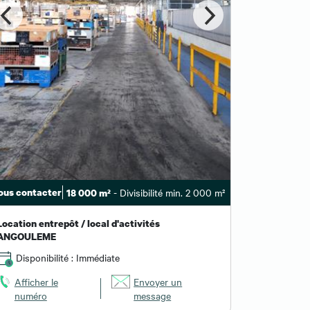
ous contacter
- Divisibilité min. 2 000 m²
18 000 m²
Location entrepôt / local d'activités
ANGOULEME
Disponibilité : Immédiate
Afficher le
Envoyer un
numéro
message