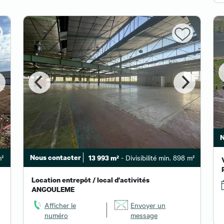
N
m²
Nous contacter
- Divisibilité min. 898 m²
13 993 m²
Location entrepôt / local d'activités
ANGOULEME
Afficher le
Envoyer un
numéro
message