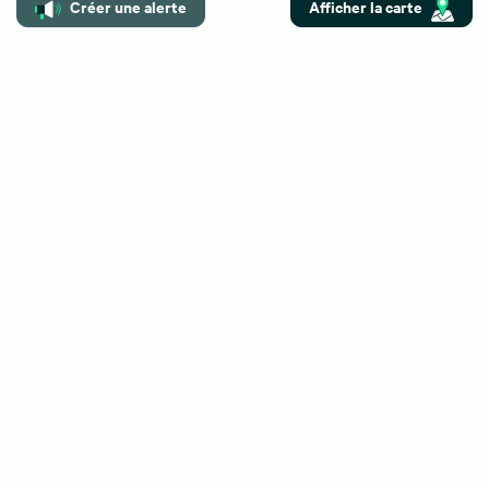
Créer une alerte
Afficher la carte
Top recherche
Location bureaux Paris
Location bureaux Paris 16
Location bureaux Montpellier
Location bureaux Nantes
Location bureaux Nice
Location bureaux Bordeaux
Location bureaux Paris 17
Location bureaux Strasbourg
Location bureaux Aix-en-Provence
Location bureaux Marseille
Location bureaux Toulouse
Location bureaux Lyon
Location bureaux Paris 12
Location bureaux Paris 08
Location bureaux Lille