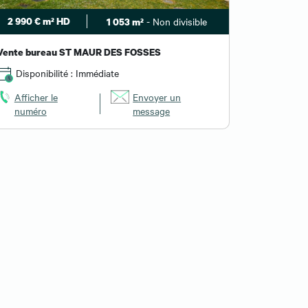
2 990 € m² HD
- Non divisible
1 053 m²
Vente bureau ST MAUR DES FOSSES
Disponibilité : Immédiate
Afficher le
Envoyer un
numéro
message