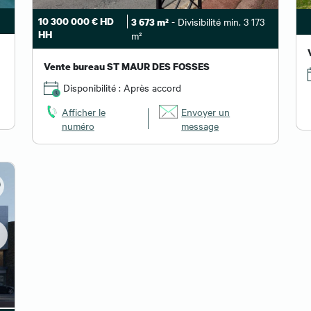
10 300 000 € HD
- Divisibilité min. 3 173
3 673 m²
HH
m²
Vente bureau ST MAUR DES FOSSES
Disponibilité : Après accord
Afficher le
Envoyer un
numéro
message