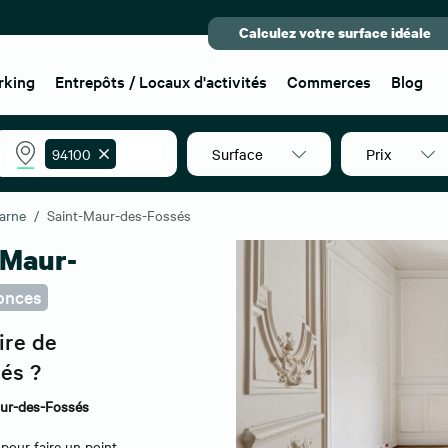
Calculez votre surface idéale
rking
Entrepôts / Locaux d'activités
Commerces
Blog
Surface
Prix
94100
arne
Saint-Maur-des-Fossés
-Maur-
onces
ire de
és ?
Maur-des-Fossés
pour faire un point