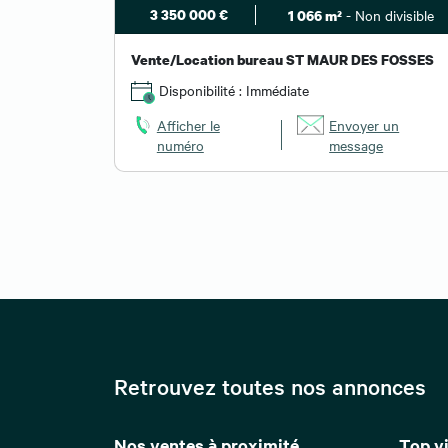
3 350 000 €
- Non divisible
1 066 m²
Vente/Location bureau ST MAUR DES FOSSES
Disponibilité : Immédiate
Afficher le
Envoyer un
numéro
message
Retrouvez toutes nos annonces
Nos ventes à proximité
Top vi