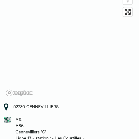
92230 GENNEVILLIERS
A15
A86
Gennevilliers "C"
Ligne 13 » station : « Les Courtilles »