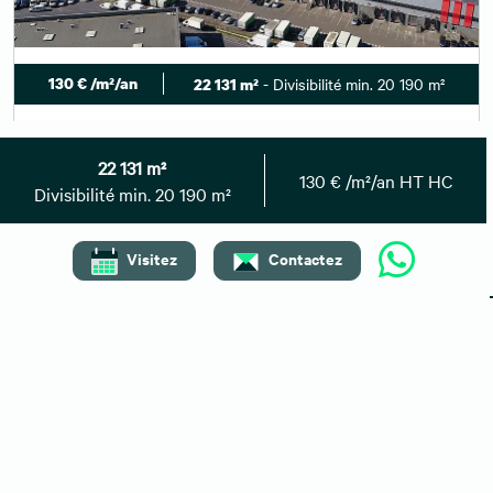
130 € /m²/an
- Divisibilité min. 20 190 m²
22 131 m²
Location entrepôt / local d'activités GENNEVILLIERS
22 131 m²
Disponibilité : Immédiate
130 € /m²/an HT HC
Divisibilité min. 20 190 m²
Afficher le numéro
Envoyer un message
Visitez
Contactez
Besoin de plus d'informations ?
Contactez-nous
Vous pouvez également nous
01 59 30 08 67
contacter au :
CBRE Gennevilliers - Immobilier Logistique