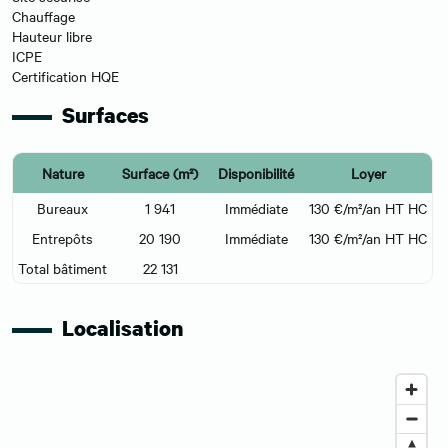
Chauffage
Hauteur libre
ICPE
Certification HQE
Surfaces
Nature
Surface (m²)
Disponibilité
Loyer
Bureaux
1 941
Immédiate
130 €/m²/an HT HC
Entrepôts
20 190
Immédiate
130 €/m²/an HT HC
Total bâtiment
22 131
Localisation