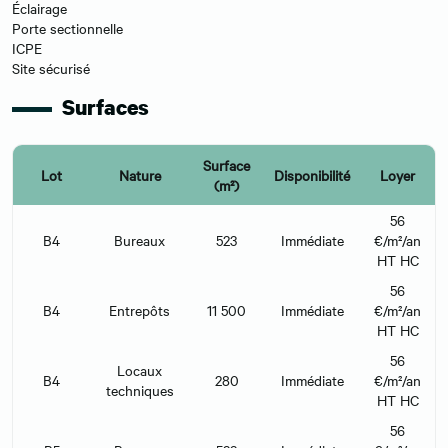
Éclairage
Porte sectionnelle
ICPE
Site sécurisé
Surfaces
Surface
Lot
Nature
Disponibilité
Loyer
(m²)
56
B4
Bureaux
523
Immédiate
€/m²/an
HT HC
56
B4
Entrepôts
11 500
Immédiate
€/m²/an
HT HC
56
Locaux
B4
280
Immédiate
€/m²/an
techniques
HT HC
56