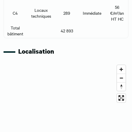
56
Locaux
C4
289
Immédiate
€/m²/an
techniques
HT HC
Total
42 893
bâtiment
Localisation