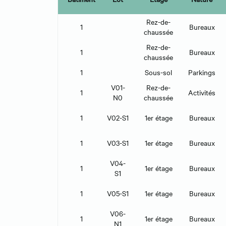
Rez-de-
1
Bureaux
chaussée
Rez-de-
1
Bureaux
chaussée
1
Sous-sol
Parkings
V01-
Rez-de-
1
Activités
N0
chaussée
1
V02-S1
1er étage
Bureaux
1
V03-S1
1er étage
Bureaux
V04-
1
1er étage
Bureaux
S1
1
V05-S1
1er étage
Bureaux
V06-
1
1er étage
Bureaux
N1