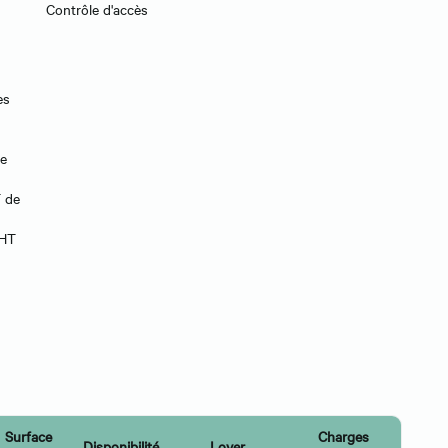
Contrôle d'accès
es
de
T de
 HT
Surface
Charges
Disponibilité
Loyer