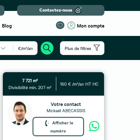
Contactez-nous
Blog
Mon compte
€/m²/an
Plus de filtres
7 721 m²
160 € /m²/an HT HC
Divisibilité min. 207 m²
Votre contact
Mickaël ABECASSIS
Afficher le
numéro