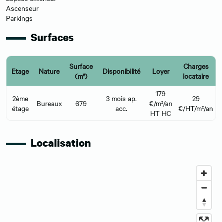
Ascenseur
Parkings
Surfaces
Surface
Charges
Etage
Nature
Disponibilité
Loyer
(m²)
locataire
179
2ème
3 mois ap.
29
Bureaux
679
€/m²/an
étage
acc.
€/HT/m²/an
HT HC
Localisation