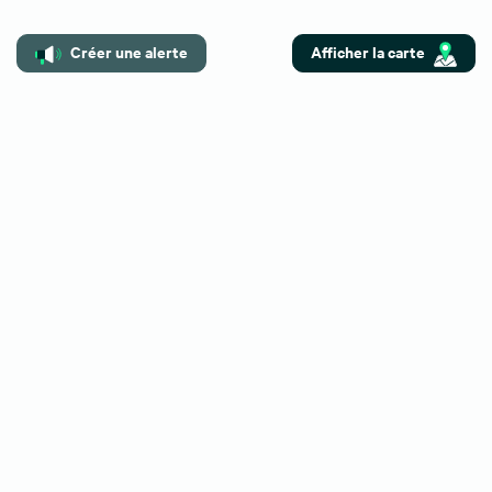
Besoin de plus d'informations ?
Créer une alerte
Afficher la carte
Contactez-nous
Vous pouvez également nous
01 59 30 08 67
contacter au :
Retrouvez toutes nos annonces
Top villes
Location bureaux Paris
Location bureaux Lyon
Location bureaux Bordeaux
Location bureaux Strasbourg
Location bureaux Aix-en-Provence
Recherches associées
Bureaux à vendre Rhône-Alpes
Entrepôts/Locaux d'activités à louer Rhône-Alpes