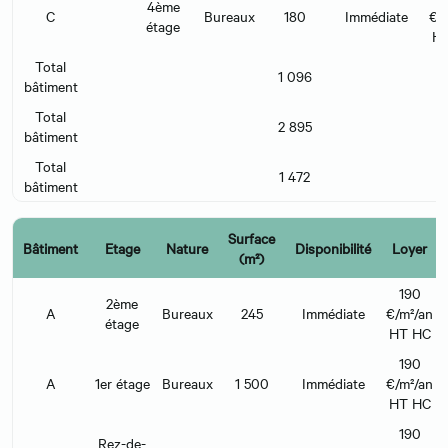
4ème
C
Bureaux
180
Immédiate
€/
étage
H
Total
1 096
bâtiment
Total
2 895
bâtiment
Total
1 472
bâtiment
Surface
Bâtiment
Etage
Nature
Disponibilité
Loyer
(m²)
190
2ème
A
Bureaux
245
Immédiate
€/m²/an
étage
HT HC
190
A
1er étage
Bureaux
1 500
Immédiate
€/m²/an
HT HC
190
Rez-de-