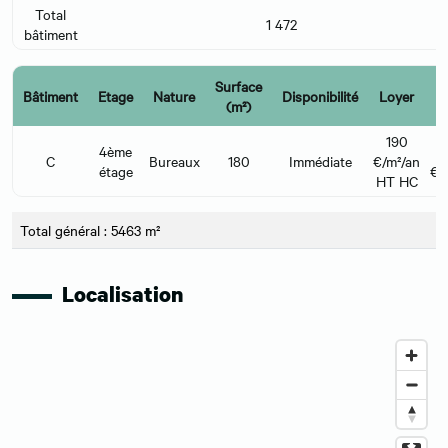
Total
1 472
bâtiment
Surface
C
Bâtiment
Etage
Nature
Disponibilité
Loyer
(m²)
l
190
4ème
C
Bureaux
180
Immédiate
€/m²/an
étage
€/
HT HC
Total général : 5463 m²
Localisation