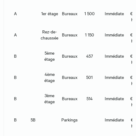
A
1er étage
Bureaux
1 500
Immédiate
€/
H
Rez-de-
A
Bureaux
1 150
Immédiate
€/
chaussée
H
5ème
B
Bureaux
457
Immédiate
€/
étage
H
4ème
B
Bureaux
501
Immédiate
€/
étage
H
3ème
B
Bureaux
514
Immédiate
€/
étage
H
1
B
5B
Parkings
Immédiate
€/
H