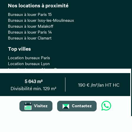
Nos locations à proximité
Bureaux à louer Paris 15
Bureaux à louer Issy-les-Moulineaux
Bureaux à louer Malakoff
Bureaux à louer Paris 14
Bureaux à louer Clamart
Top villes
Location bureaux Paris
Location bureaux Lyon
Location bureaux Aix-en-Provence
Location bureaux Lille
5 643 m²
Location bureaux Strasbourg
190 € /m²/an HT HC
Divisibilité min. 129 m²
Recherches associées
Bureaux à vendre Hauts-de-Seine
Visitez
Contactez
Entrepôts/Locaux d'activités à louer Hauts-de-Seine
Entrepôts/Locaux d'activités à vendre Hauts-de-Seine
Locaux commerciaux à louer Hauts-de-Seine
Locaux commerciaux à vendre Hauts-de-Seine
Locaux commerciaux à céder Hauts-de-Seine