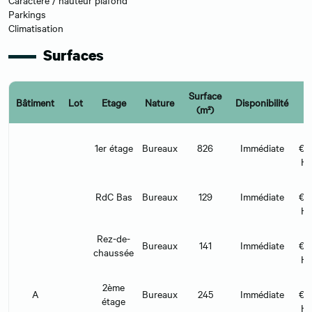
Parkings
Climatisation
Surfaces
Surface
Bâtiment
Lot
Etage
Nature
Disponibilité
L
(m²)
1er étage
Bureaux
826
Immédiate
€/
H
RdC Bas
Bureaux
129
Immédiate
€/
H
Rez-de-
Bureaux
141
Immédiate
€/
chaussée
H
2ème
A
Bureaux
245
Immédiate
€/
étage
H