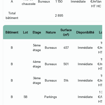
A
Bureaux
1 150
Immédiate
€/m²/an
chaussée
HT HC
Total
2 895
bâtiment
Surface
Bâtiment
Lot
Etage
Nature
Disponibilité
Loy
(m²)
19
5ème
B
Bureaux
457
Immédiate
€/m²
étage
HT 
19
4ème
B
Bureaux
501
Immédiate
€/m²
étage
HT 
19
3ème
B
Bureaux
514
Immédiate
€/m²
étage
HT 
1 3
B
5B
Parkings
Immédiate
€/U/
HT 