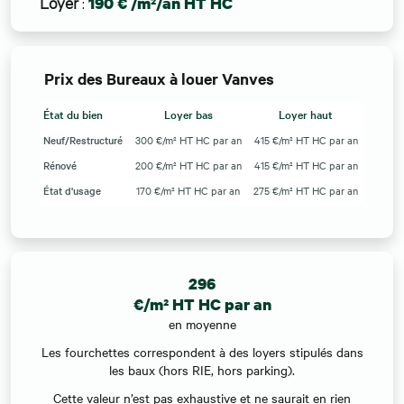
Loyer
:
190 € /m²/an HT HC
Prix des Bureaux à louer Vanves
État du bien
Loyer bas
Loyer haut
Neuf/Restructuré
300 €/m² HT HC par an
415 €/m² HT HC par an
Rénové
200 €/m² HT HC par an
415 €/m² HT HC par an
État d'usage
170 €/m² HT HC par an
275 €/m² HT HC par an
296
€/m² HT HC par an
en moyenne
Les fourchettes correspondent à des loyers stipulés dans
les baux (hors RIE, hors parking).
Cette valeur n’est pas exhaustive et ne saurait en rien