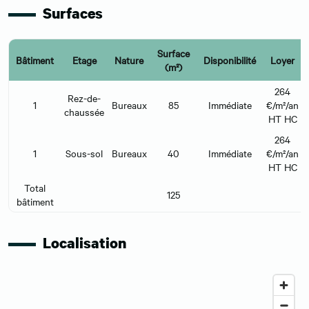
Surfaces
Surface
Bâtiment
Etage
Nature
Disponibilité
Loyer
(m²)
264
Rez-de-
1
Bureaux
85
Immédiate
€/m²/an
chaussée
HT HC
264
1
Sous-sol
Bureaux
40
Immédiate
€/m²/an
HT HC
Total
125
bâtiment
Localisation