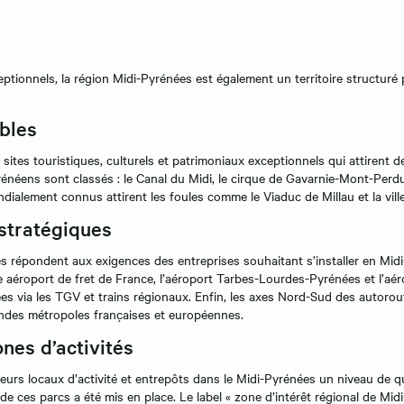
eptionnels, la région Midi-Pyrénées est également un territoire structuré 
bles
ites touristiques, culturels et patrimoniaux exceptionnels qui attirent 
énéens sont classés : le Canal du Midi, le cirque de Gavarnie-Mont-Perd
ndialement connus attirent les foules comme le Viaduc de Millau et la vill
 stratégiques
es répondent aux exigences des entreprises souhaitant s’installer en Mid
me aéroport de fret de France, l’aéroport Tarbes-Lourdes-Pyrénées et l’a
nées via les TGV et trains régionaux. Enfin, les axes Nord-Sud des autoro
andes métropoles françaises et européennes.
ones d’activités
leurs locaux d’activité et entrepôts dans le Midi-Pyrénées un niveau de 
 de ces parcs a été mis en place. Le label « zone d’intérêt régional de Mi