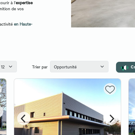
ourir à l’
expertise
nition de vos
ctivité
en H
aute-
Cr
Trier par