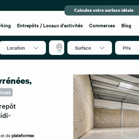
Calculez votre surface idéale
rking
Entrepôts / Locaux d'activités
Commerces
Blog
Location
Surface
Prix
Midi-
Pyrénées
yrénées,
nces
trepôt
idi-
é
et de
plateformes