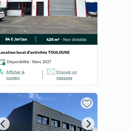
94 € /m²/an
- Non divisible
426 m²
Location local d'activités TOULOUSE
Disponibilité : Mars 2027
Afficher le
Envoyer un
numéro
message