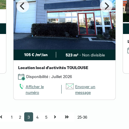
105 € /m²/an
- Non divisible
523 m²
Location local d'activités TOULOUSE
Disponibilité : Juillet 2026
Afficher le
Envoyer un
numéro
message
1
2
3
4
5
25-36