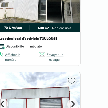
70 € /m²/an
- Non divisible
400 m²
Location local d'activités TOULOUSE
Disponibilité : Immédiate
Afficher le
Envoyer un
numéro
message