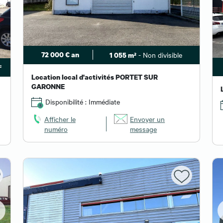
72 000 € an
- Non divisible
1 055 m²
²
Location local d'activités PORTET SUR
GARONNE
Disponibilité : Immédiate
Afficher le
Envoyer un
numéro
message