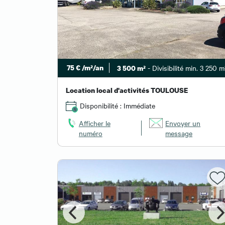
75 € /m²/an
- Divisibilité min. 3 250 m
3 500 m²
Location local d'activités TOULOUSE
Disponibilité : Immédiate
Afficher le
Envoyer un
numéro
message