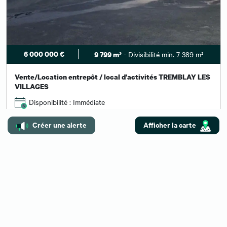
6 000 000 €
- Divisibilité min. 7 389 m²
9 799 m²
Vente/Location entrepôt / local d'activités TREMBLAY LES
VILLAGES
Disponibilité : Immédiate
Afficher le numéro
Envoyer un message
Créer une alerte
Afficher la carte
1
2
3
4
5
13-24