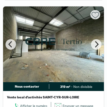
Nous contacter
- Non divisible
319 m²
Vente local d'activités SAINT-CYR-SUR-LOIRE
Afficher le numéro
Envoyer un message