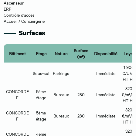
Ascenseur
ERP
Contrôle d'accès
Accueil / Conciergerie
Surfaces
Surface
Bâtiment
Etage
Nature
Disponibilité
Loyer
(m²)
1 900
Sous-sol
Parkings
Immédiate
€/U/an
HT HC
320
CONCORDE
5ème
Bureaux
280
Immédiate
€/m²/an
F
étage
HT HC
320
CONCORDE
5ème
Bureaux
280
Immédiate
€/m²/an
F
étage
HT HC
320
CONCORDE
4ème