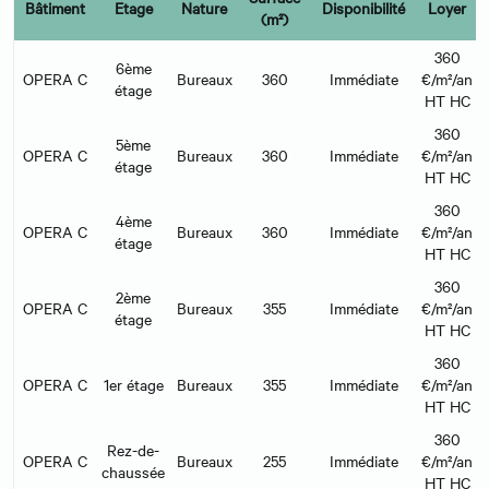
Bâtiment
Etage
Nature
Disponibilité
Loyer
(m²)
360
6ème
OPERA C
Bureaux
360
Immédiate
€/m²/an
étage
HT HC
360
5ème
OPERA C
Bureaux
360
Immédiate
€/m²/an
étage
HT HC
360
4ème
OPERA C
Bureaux
360
Immédiate
€/m²/an
étage
HT HC
360
2ème
OPERA C
Bureaux
355
Immédiate
€/m²/an
étage
HT HC
360
OPERA C
1er étage
Bureaux
355
Immédiate
€/m²/an
HT HC
360
Rez-de-
OPERA C
Bureaux
255
Immédiate
€/m²/an
chaussée
HT HC