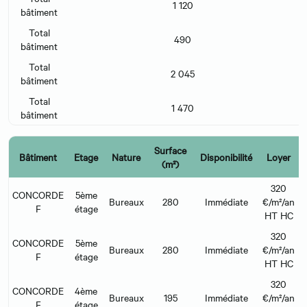
1 120
bâtiment
Total
490
bâtiment
Total
2 045
bâtiment
Total
1 470
bâtiment
Surface
Bâtiment
Etage
Nature
Disponibilité
Loyer
(m²)
320
CONCORDE
5ème
Bureaux
280
Immédiate
€/m²/an
F
étage
€
HT HC
320
CONCORDE
5ème
Bureaux
280
Immédiate
€/m²/an
F
étage
€
HT HC
320
CONCORDE
4ème
Bureaux
195
Immédiate
€/m²/an
F
étage
€