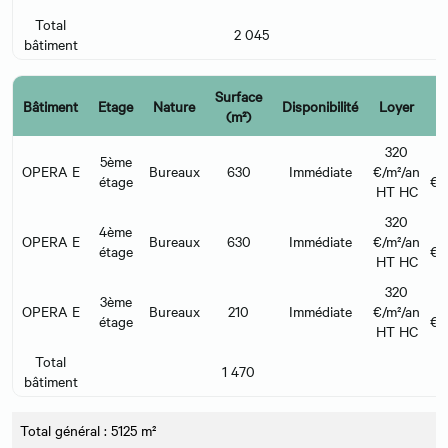
Total
2 045
bâtiment
Surface
C
Bâtiment
Etage
Nature
Disponibilité
Loyer
(m²)
l
320
5ème
OPERA E
Bureaux
630
Immédiate
€/m²/an
étage
€/
HT HC
320
4ème
OPERA E
Bureaux
630
Immédiate
€/m²/an
étage
€/
HT HC
320
3ème
OPERA E
Bureaux
210
Immédiate
€/m²/an
étage
€/
HT HC
Total
1 470
bâtiment
Total général : 5125 m²