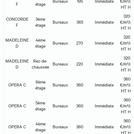
Bureaux
195
Immédiate
€/m²/an
F
étage
HT HC
320
CONCORDE
3ème
Bureaux
365
Immédiate
€/m²/an
F
étage
HT HC
320
MADELEINE
4ème
Bureaux
270
Immédiate
€/m²/an
D
étage
HT HC
320
MADELEINE
Rez-de-
Bureaux
220
Immédiate
€/m²/an
D
chaussée
HT HC
360
6ème
OPERA C
Bureaux
360
Immédiate
€/m²/an
étage
HT HC
360
5ème
OPERA C
Bureaux
360
Immédiate
€/m²/an
étage
HT HC
360
4ème
OPERA C
Bureaux
360
Immédiate
€/m²/an
étage
HT HC