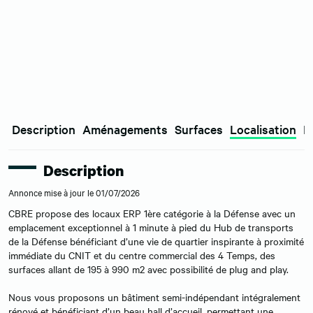
Description
Aménagements
Surfaces
Localisation
E
Description
Annonce mise à jour le 01/07/2026
CBRE propose des locaux ERP 1ère catégorie à la Défense avec un
emplacement exceptionnel à 1 minute à pied du Hub de transports
de la Défense bénéficiant d’une vie de quartier inspirante à proximité
immédiate du CNIT et du centre commercial des 4 Temps, des
surfaces allant de 195 à 990 m2 avec possibilité de plug and play.
Nous vous proposons un bâtiment semi-indépendant intégralement
rénové et bénéficiant d’un beau hall d’accueil, permettant une