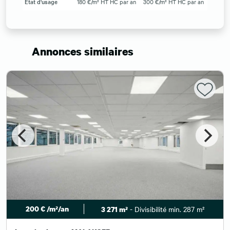
État d'usage
180 €/m² HT HC par an
300 €/m² HT HC par an
Annonces similaires
200 € /m²/an
- Divisibilité min. 287 m²
3 271 m²