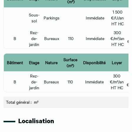
(m²)
l
1 500
Sous-
Parkings
Immédiate
€/U/an
sol
HT HC
Rez-
300
B
de-
Bureaux
110
Immédiate
€/m²/an
€/
jardin
HT HC
Surface
C
Bâtiment
Etage
Nature
Disponibilité
Loyer
(m²)
l
Rez-
300
B
de-
Bureaux
110
Immédiate
€/m²/an
€/
jardin
HT HC
Total général : m²
Localisation