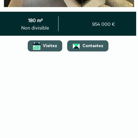
954 000 €
- Non divisible
180 m²
180 m²
954 000 €
Vente bureau Annecy
Non divisible
Disponibilité : à convenir
Visitez
Contactez
Afficher le numéro
Envoyer un message
Besoin de plus d'informations ?
Contactez-nous
Vous pouvez également nous
01 59 30 08 67
contacter au :