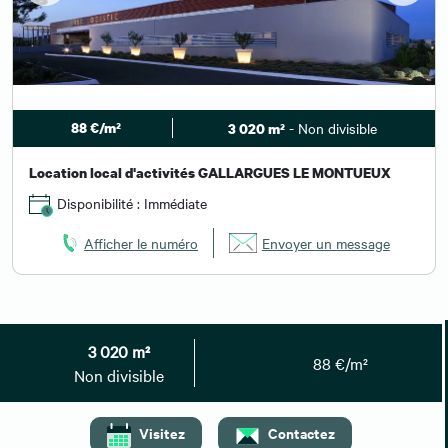
88 €/m²
- Non divisible
3 020 m²
Location local d'activités GALLARGUES LE MONTUEUX
Disponibilité : Immédiate
Afficher le numéro
Envoyer un message
Besoin de plus d'informations ?
3 020 m²
88 €/m²
Non divisible
Contactez-nous
Visitez
Contactez
Vous pouvez également nous
01 59 30 08 67