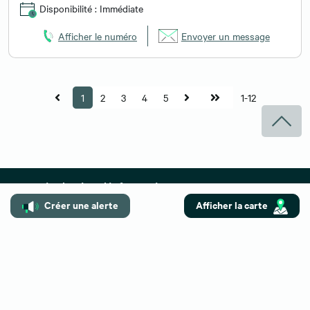
Disponibilité : Immédiate
Afficher le numéro
Envoyer un message
1
2
3
4
5
1-12
Besoin de plus d'informations ?
Créer une alerte
Afficher la carte
Contactez-nous
Vous pouvez également nous
01 59 30 08 67
contacter au :
Retrouvez toutes nos annonces