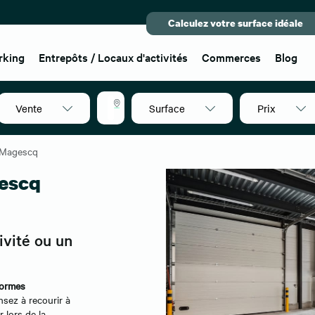
Calculez votre surface idéale
rking
Entrepôts / Locaux d'activités
Commerces
Blog
Vente
Surface
Prix
40140
Magescq
gescq
ivité ou un
formes
sez à recourir à
lors de la