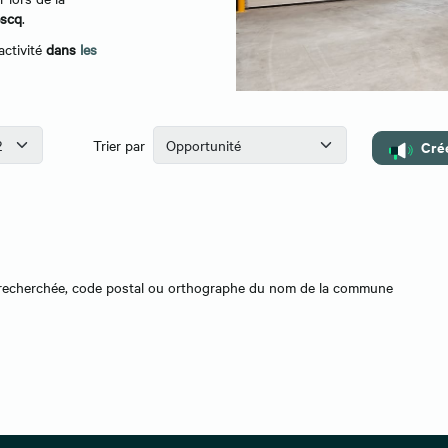
escq
.
activité
dans
les
Trier par
Crée
on recherchée, code postal ou orthographe du nom de la commune