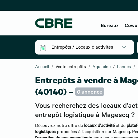
Bureaux
Cowo
Entrepôts / Locaux d'activités
Accueil
Vente entrepôts
Aquitaine
Landes
Entrepôts à vendre à Ma
(40140) –
0 annonce
Vous recherchez des locaux d’act
entrepôt logistique à Magescq ?
Découvrez notre offre de
locaux d’activité
et de
plate
logistiques
proposées à l’acquisition sur Magescq. Pen
l’
expertise de nos consultants
pour vous accompagner 