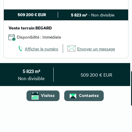
509 200 € EUR
- Non divisible
5 823 m²
Vente terrain BEGARD
Disponibilité : Immédiate
Afficher le numéro
Envoyer un message
5 823 m²
509 200 € EUR
Non divisible
Besoin de plus d'informations ?
Contactez-nous
Visitez
Contactez
Vous pouvez également nous
01 59 30 08 67
contacter au :