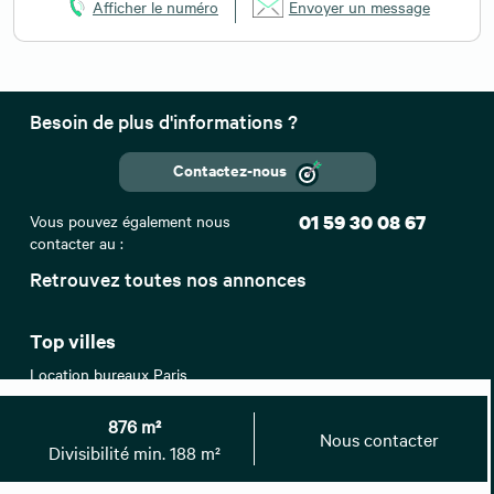
Afficher le numéro
Envoyer un message
Besoin de plus d'informations ?
Contactez-nous
Vous pouvez également nous
01 59 30 08 67
contacter au :
Retrouvez toutes nos annonces
Top villes
Location bureaux Paris
Location bureaux Lyon
Location bureaux Lille
876 m²
Nous contacter
Location bureaux Bordeaux
Divisibilité min. 188 m²
Location bureaux Aix-en-Provence