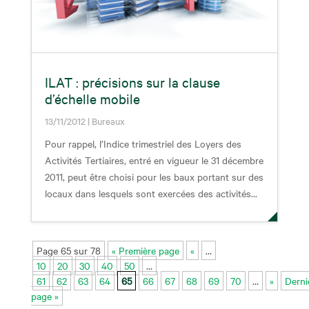
ILAT : précisions sur la clause
d’échelle mobile
13/11/2012
|
Bureaux
Pour rappel, l’Indice trimestriel des Loyers des
Activités Tertiaires, entré en vigueur le 31 décembre
2011, peut être choisi pour les baux portant sur des
locaux dans lesquels sont exercées des activités...
Page 65 sur 78
« Première page
«
…
10
20
30
40
50
…
61
62
63
64
65
66
67
68
69
70
…
»
Derni
page »