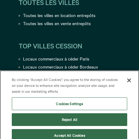
TOUTES LES VILLES
Toutes les villes en location entrepôts
Toutes les villes en vente entrepôts
TOP VILLES CESSION
Locaux commerciaux à céder Paris
Locaux commerciaux à céder Bordeaux
Locaux commerciaux à céder Avignon
By clicking “Accept All Cookies”, you agree to the storing of cookies
Locaux commerciaux à céder Toulouse
on your device to enhance site navigation, analyze site usage, and
Locaux commerciaux à céder Grenoble
assist in our marketing efforts.
Cookies Settings
Reject All
Accept All Cookies
www.cbre.fr