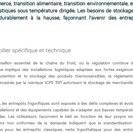
e, transition alimentaire, transition environnementale, et
istiques sous température dirigée. Les besoins de stockag
 durablement à la hausse, façonnant l’avenir des entre
ilier spécifique et technique
 maillon essentiel de la chaîne du froid, où la régulation continue 
ue implique des installations logistiques adaptées aux fortes exigenc
nutention et le stockage des produits thermosensibles, la réglement
encadrée par la rubrique ICPE 1511 autorisant le stockage de marchandi
les entrepôts frigorifiques sont exposés à des défis complexes et évolu
stallations et des équipements capables de s’adapter aux basses températ
s. Les utilisateurs façonnent le bâti en fonction de leur propre mo
soins non uniformes de la demande indiquent que la standardisation
ons pour les entrepôts classiques, reste hypothétique pour des entr