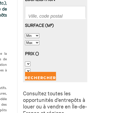
c.),
e de
pôts
de la
es de
ation
ses à
tifs.
Consultez toutes les
ures,
dèle
opportunités d’entrepôts à
 des
louer ou à vendre en Île-de-
epôts
France et régions