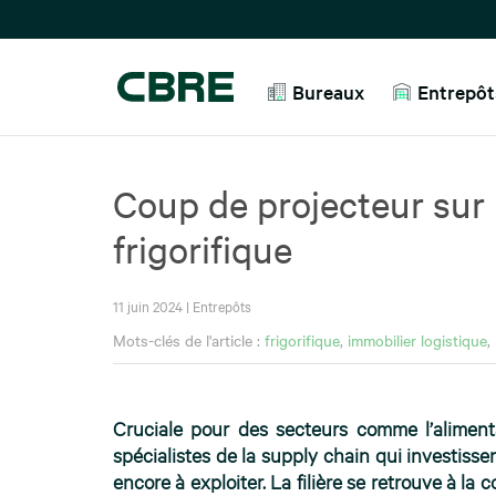
Bureaux
Entrepôts
Coup de projecteur sur 
frigorifique
11 juin 2024
|
Entrepôts
Mots-clés de l'article :
frigorifique
,
immobilier logistique
,
Cruciale pour des secteurs comme l’alimentair
spécialistes de la supply chain qui investis
encore à exploiter. La filière se retrouve à la