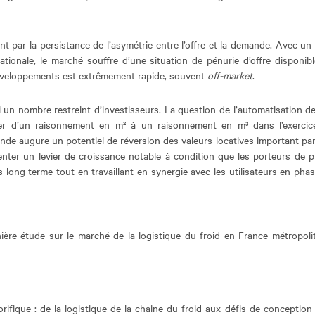
t par la persistance de l’asymétrie entre l’offre et la demande. Avec un
ationale, le marché souffre d’une situation de pénurie d’offre disponib
développements est extrêmement rapide, souvent
off-market
.
ui un nombre restreint d’investisseurs. La question de l’automatisation d
uler d’un raisonnement en m² à un raisonnement en m³ dans l’exercic
ande augure un potentiel de réversion des valeurs locatives important pa
senter un levier de croissance notable à condition que les porteurs de p
s long terme tout en travaillant en synergie avec les utilisateurs en pha
rnière étude sur le marché de la logistique du froid en France métropoli
rifique : de la logistique de la chaine du froid aux défis de conception