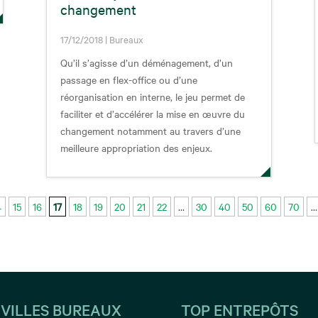
changement
17/12/2018
|
Bureaux
Qu’il s’agisse d’un déménagement, d’un
passage en flex-office ou d’une
réorganisation en interne, le jeu permet de
faciliter et d’accélérer la mise en œuvre du
changement notamment au travers d’une
meilleure appropriation des enjeux.
4
15
16
17
18
19
20
21
22
…
30
40
50
60
70
…
 VILLES BUREAUX
TOP ENTREPÔTS