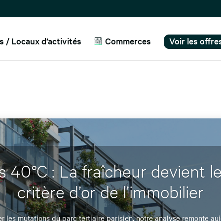
 / Locaux d’activités
Commerces
Voir les offr
s 40°C : La fraîcheur devient 
critère d’or de l’immobilier
 les mutations du parc tertiaire parisien, notre analyse remonte auj