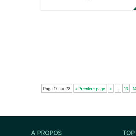
Page 17 sur 78
« Première page
«
…
13
1
A PROPOS
TOP