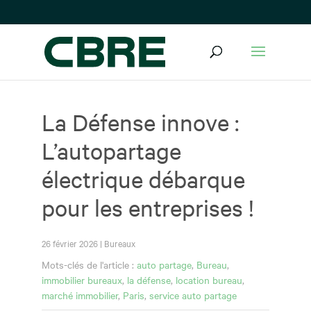
La Défense innove :
L’autopartage
électrique débarque
pour les entreprises !
26 février 2026
|
Bureaux
Mots-clés de l'article :
auto partage
,
Bureau
,
immobilier bureaux
,
la défense
,
location bureau
,
marché immobilier
,
Paris
,
service auto partage