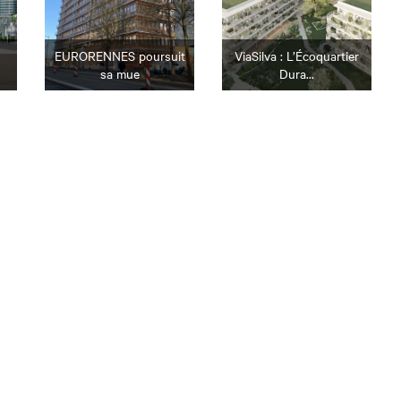
EURORENNES poursuit
ViaSilva : L’Écoquartier
sa mue
Dura...