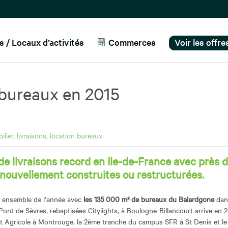
 / Locaux d’activités
Commerces
Voir les offr
 bureaux en 2015
ilier
,
livraisons
,
location bureaux
e livraisons record en Ile-de-France avec près d’
 nouvellement construites ou restructurées.
t ensemble de l’année avec
les 135 000 m² de bureaux du Balardgone
dan
ont de Sèvres, rebaptisées Citylights, à Boulogne-Billancourt arrive en 
t Agricole à Montrouge, la 2ème tranche du campus SFR à St Denis et le