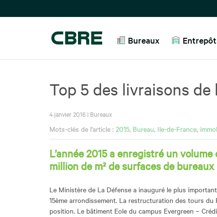
Bureaux
Entrepôts
Top 5 des livraisons de
4 janvier 2016
|
Bureaux
Mots-clés de l'article :
2015
,
Bureau
,
Ile-de-France
,
immob
L’année 2015 a enregistré un volume d
million de m² de surfaces de bureaux
Le Ministère de La Défense a inauguré le plus importan
15ème arrondissement. La restructuration des tours du P
position. Le bâtiment Eole du campus Evergreen – Crédi