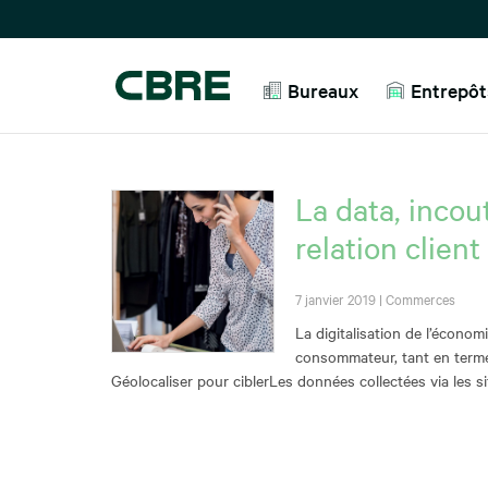
Bureaux
Entrepôts
La data, incou
relation client
7 janvier 2019
|
Commerces
La digitalisation de l’économ
consommateur, tant en termes
Géolocaliser pour ciblerLes données collectées via les sit