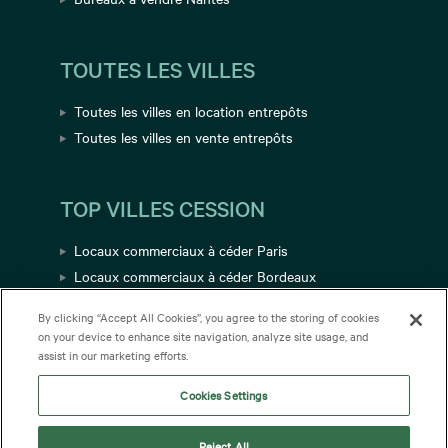
TOUTES LES VILLES
Toutes les villes en location entrepôts
Toutes les villes en vente entrepôts
TOP VILLES CESSION
Locaux commerciaux à céder Paris
Locaux commerciaux à céder Bordeaux
Locaux commerciaux à céder Avignon
By clicking “Accept All Cookies”, you agree to the storing of cookies
Locaux commerciaux à céder Toulouse
on your device to enhance site navigation, analyze site usage, and
Locaux commerciaux à céder Grenoble
assist in our marketing efforts.
Cookies Settings
Reject All