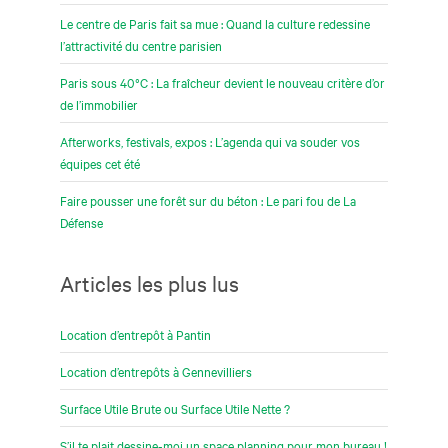
Le centre de Paris fait sa mue : Quand la culture redessine
l’attractivité du centre parisien
Paris sous 40°C : La fraîcheur devient le nouveau critère d’or
de l’immobilier
Afterworks, festivals, expos : L’agenda qui va souder vos
équipes cet été
Faire pousser une forêt sur du béton : Le pari fou de La
Défense
Articles les plus lus
Location d’entrepôt à Pantin
Location d’entrepôts à Gennevilliers
Surface Utile Brute ou Surface Utile Nette ?
S’il te plait dessine-moi un space planning pour mon bureau !