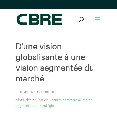
D’une vision
globalisante à une
vision segmentée du
marché
21 janvier 2019
|
Commerces
Mots-clés de l'article :
centre commercial
,
région
,
segmentation
,
Stratégie