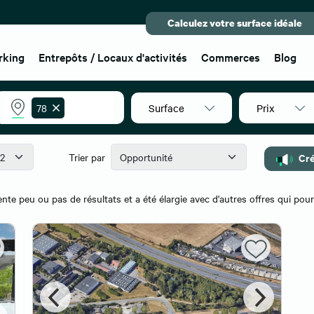
Calculez votre surface idéale
rking
Entrepôts / Locaux d'activités
Commerces
Blog
Surface
Prix
78
Cré
Trier par
nte peu ou pas de résultats et a été élargie avec d'autres offres qui pour