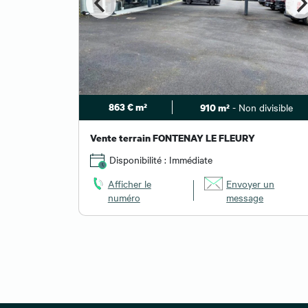
863 € m²
- Non divisible
910 m²
Vente terrain FONTENAY LE FLEURY
Disponibilité : Immédiate
Afficher le
Envoyer un
numéro
message